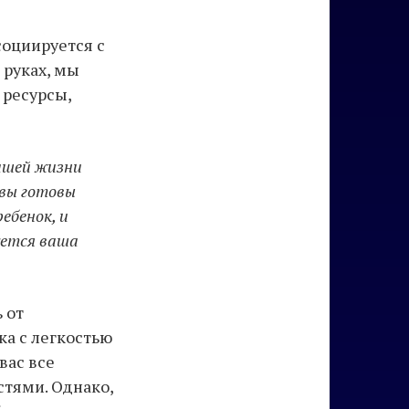
социируется с
 руках, мы
 ресурсы,
вашей жизни
 вы готовы
ебенок, и
уется ваша
 от
ка с легкостью
вас все
стями. Однако,