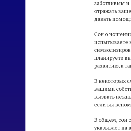
заботливым и 
отражать ваше
давать помощь
Сон о ношении
испытываете н
символизирова
планируете вн
развитию, а т
В некоторых с
вашими собст
вызвать нежны
если вы вспом
В общем, сон 
указывает на 