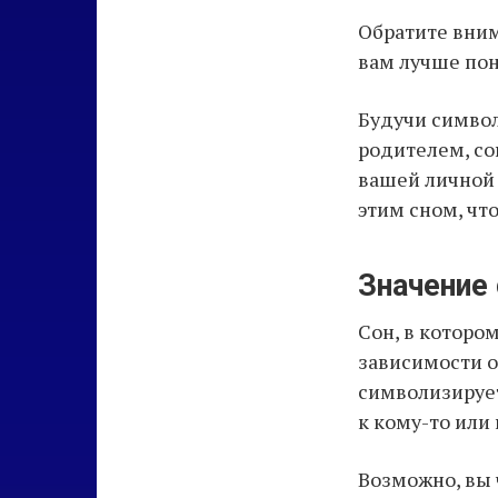
Обратите вним
вам лучше пон
Будучи символ
родителем, со
вашей личной 
этим сном, чт
Значение 
Сон, в которо
зависимости о
символизирует
к кому-то или 
Возможно, вы 