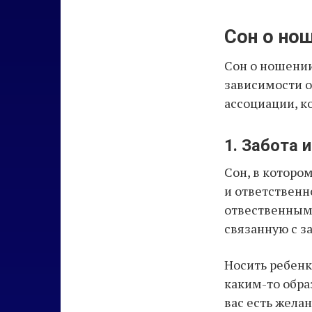
Сон о нош
Сон о ношении
зависимости о
ассоциации, к
1. Забота 
Сон, в которо
и ответственно
отвественным 
связанную с за
Носить ребенка
каким-то обра
вас есть жела