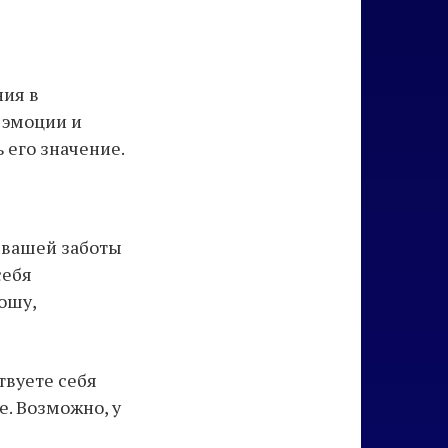
ния в
 эмоции и
 его значение.
м вашей заботы
себя
ошу,
твуете себя
е. Возможно, у