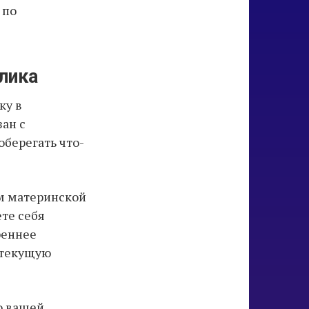
 по
олика
ку в
зан с
берегать что-
ом материнской
ете себя
реннее
 текущую
о вашей