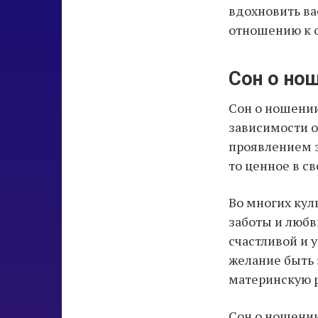
вдохновить ва
отношению к 
Сон о нош
Сон о ношении
зависимости от
проявлением з
то ценное в с
Во многих кул
заботы и любви
счастливой и 
желание быть 
материнскую р
Сон о ношении