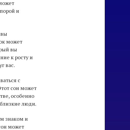
 может
опорой и
 вы
нок может
орый вы
ние к росту и
г вас.
ваться с
тот сон может
тве, особенно
 близкие люди.
ым знаком и
сон может