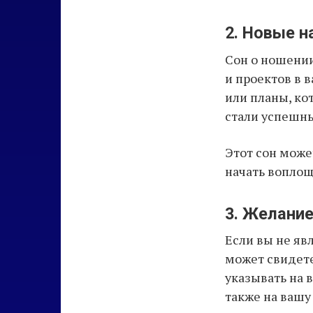
2. Новые н
Сон о ношении
и проектов в в
или планы, ко
стали успешн
Этот сон може
начать воплощ
3. Желани
Если вы не явл
может свидете
указывать на 
также на вашу