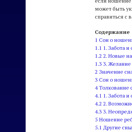
если ношение 
может быть ук
справиться с
Содержание
1
Сон о ношени
1.1
1. Забота и
1.2
2. Новые н
1.3
3. Желание
2
Значение сна
3
Сон о ношени
4
Толкование с
4.1
1. Забота и
4.2
2. Возможн
4.3
3. Неопред
5
Ношение реб
5.1
Другие сны