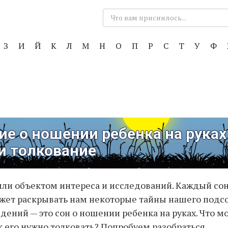
Поиск:
З
И
Й
К
Л
М
Н
О
П
Р
С
Т
У
Ф
е о ношении ребенка на руках
и толкование
ыли объектом интереса и исследований. Каждый сон
жет раскрывать нам некоторые тайны нашего подс
идений — это сон о ношении ребенка на руках. Что м
ак его нужно толковать? Попробуем разобраться.