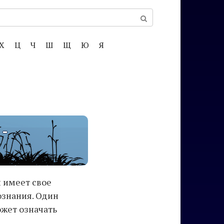
Х
Ц
Ч
Ш
Щ
Ю
Я
 -
 имеет свое
ознания. Один
ожет означать