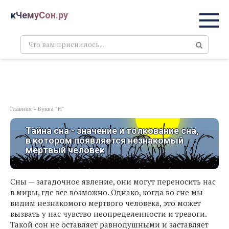
Перейти
кЧемуСон.ру
к
контенту
Поиск:
Главная
»
Буква "Н"
Тайна сна - значение и толкование сна,
в котором появляется незнакомый
мертвый человек
Сны — загадочное явление, они могут переносить нас
в миры, где все возможно. Однако, когда во сне мы
видим незнакомого мертвого человека, это может
вызвать у нас чувство неопределенности и тревоги.
Такой сон не оставляет равнодушными и заставляет