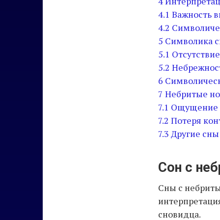
4
Интерпретац
4.1
Важность 
4.2
Символиче
5
Символика с
5.1
Отсутствие
5.2
Небрежност
6
Символическ
7
Небритые ног
7.1
Ощущение 
7.2
Потеря кон
7.3
Другие сны
Сон с неб
Сны с небриты
интерпретация
сновидца.