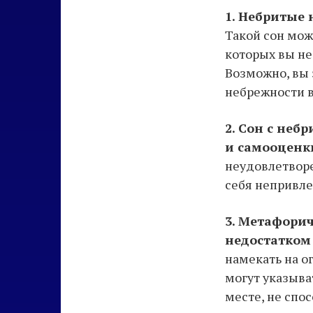
1. Небритые 
Такой сон може
которых вы не
Возможно, вы 
небрежности 
2. Сон с неб
и самооценк
неудовлетворе
себя непривл
3. Метафорич
недостатком
намекать на о
могут указыва
месте, не спо