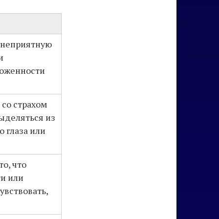
 неприятную
и
хоженности
 со страхом
ыделяться из
о глаза или
о, что
и или
увствовать,