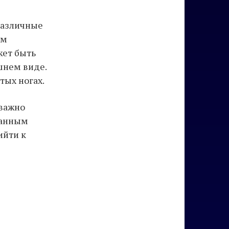
различные
ем
жет быть
шнем виде.
тых ногах.
 важно
данным
ийти к