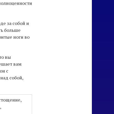
еполноценности
де за собой и
ть больше
ритые ноги во
то вы
ешает вам
он с
над собой,
истощение,
,