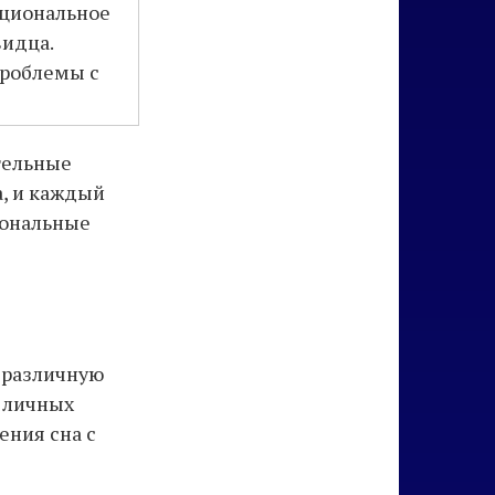
оциональное
видца.
проблемы с
тельные
а, и каждый
иональные
 различную
и личных
ния сна с