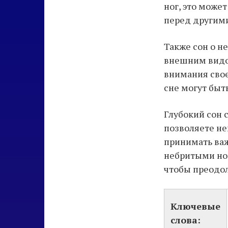
ног, это може
перед другим
Также сон о н
внешним видом
внимания свое
сне могут быт
Глубокий сон 
позволяете не
принимать важ
небритыми ног
чтобы преодол
Ключевые
слова: