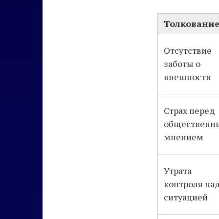
Толковани
Отсутствие
заботы о
внешности
Страх перед
общественн
мнением
Утрата
контроля на
ситуацией