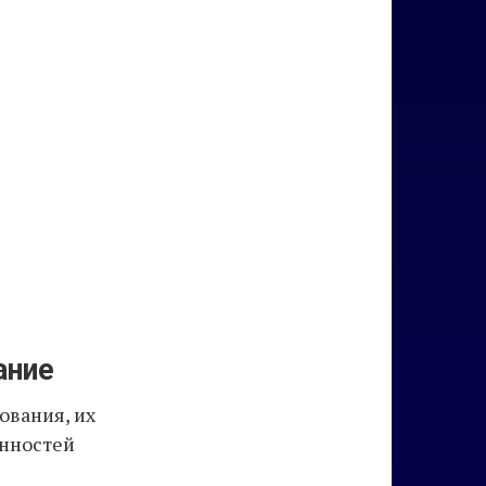
ание
ования, их
енностей