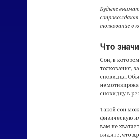
Будьте внимат
сопровождают 
толкование в 
Что знач
Сон, в которо
толкования, з
сновидца. Обы
немотивирован
сновидцу в ре
Такой сон мож
физическую ил
вам не хватае
видите, что д