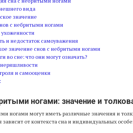
ия сна с небритыми ногами
внешнего вида
ское значение
нов с небритыми ногами
 ухоженности
ь и недостаток самоуважения
ое значение снов с небритыми ногами
и во сне: что они могут означать?
неряшливости
троля и самооценки
:
ритыми ногами: значение и толков
ми ногами могут иметь различные значения и толк
 зависит от контекста сна и индивидуальных особ