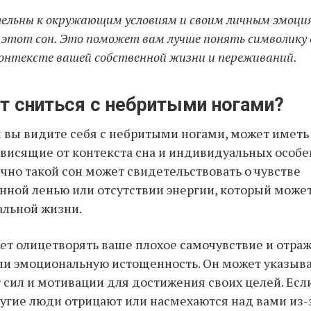
ельны к окружающим условиям и своим личным эмоци
этот сон. Это поможет вам лучше понять символику с
контексте вашей собственной жизни и переживаний.
ит сниться с небритыми ногами?
м вы видите себя с небритыми ногами, может имет
ависящие от контекста сна и индивидуальных особ
чно такой сон может свидетельствовать о чувстве
ной ленью или отсутствии энергии, который може
альной жизни.
ет олицетворять ваше плохое самочувствие и отраж
и эмоциональную истощенность. Он может указыват
т сил и мотивации для достижения своих целей. Если
ругие люди отрицают или насмехаются над вами из-