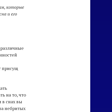
ям, которые
на и его
ь различные
енностей
т присущ
ать
ь на то, что
 в снах вы
за небритых