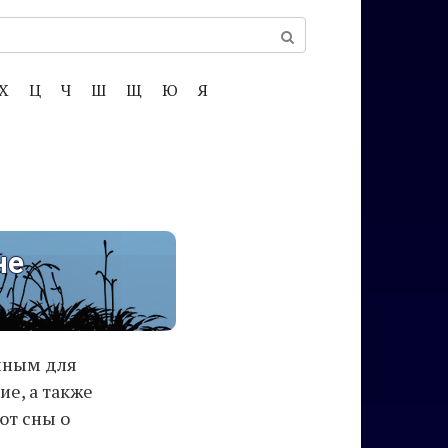
Х
Ц
Ч
Ш
Щ
Ю
Я
не
нным для
е, а также
ют сны о