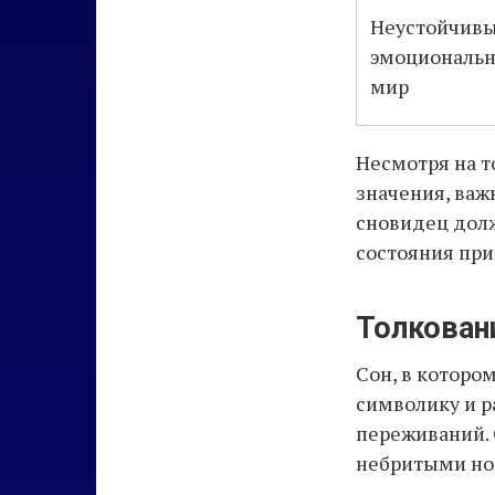
Неустойчив
эмоциональ
мир
Несмотря на т
значения, важ
сновидец долж
состояния при
Толкован
Сон, в которо
символику и р
переживаний.
небритыми но