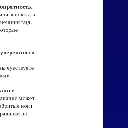
опрятность.
или аспекты, в
внешний вид.
которые
 уверенности
м
вы чувствуете
ими.
ано с
знание может
Небритые ноги
стрявшим на