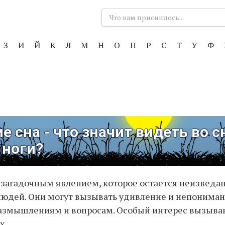
Поиск:
З
И
Й
К
Л
М
Н
О
П
Р
С
Т
У
Ф
е сна - что значит видеть во с
 ноги?
 загадочным явлением, которое остается неизведа
юдей. Они могут вызывать удивление и непонимани
размышлениям и вопросам. Особый интерес вызыва
х.