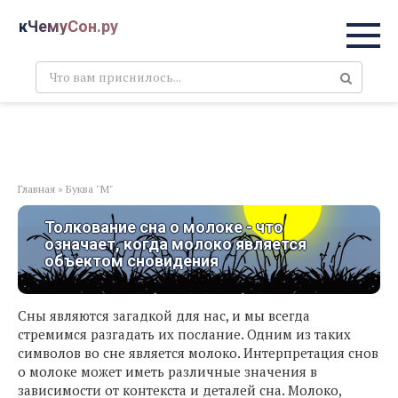
Перейти
кЧемуСон.ру
к
контенту
Поиск:
Главная
»
Буква "М"
Толкование сна о молоке - что
означает, когда молоко является
объектом сновидения
Сны являются загадкой для нас, и мы всегда
стремимся разгадать их послание. Одним из таких
символов во сне является молоко. Интерпретация снов
о молоке может иметь различные значения в
зависимости от контекста и деталей сна. Молоко,