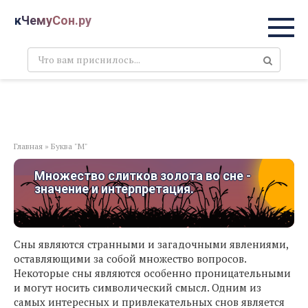
Перейти
кЧемуСон.ру
к
контенту
Поиск:
Главная
»
Буква "М"
Множество слитков золота во сне -
значение и интерпретация.
Сны являются странными и загадочными явлениями,
оставляющими за собой множество вопросов.
Некоторые сны являются особенно проницательными
и могут носить символический смысл. Одним из
самых интересных и привлекательных снов является