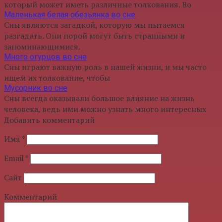
который может иметь различные толкования. Во
Маленькая белая обезьянка во сне
Сны являются загадкой, которую мы пытаемся
разгадать. Они порой могут быть странными и
запоминающимися.
Много огурцов во сне
Сны играют важную роль в нашей жизни, и мы часто
ищем их толкование, чтобы
Мусорник во сне
Сны всегда оказывали большое влияние на жизнь
человека, ведь ими можно узнать много интересных
Добавить комментарий
Имя
*
Email
*
Сайт
Комментарий