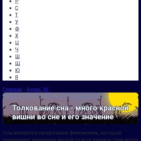
Р
С
Т
У
Ф
Х
Ц
Ч
Ш
Щ
Ю
Я
Главная
»
Буква "М"
Толкование сна - много красной
вишни во сне и его значение
Сны являются загадочным феноменом, который
привлекает внимание людей со всех времен. Они могут