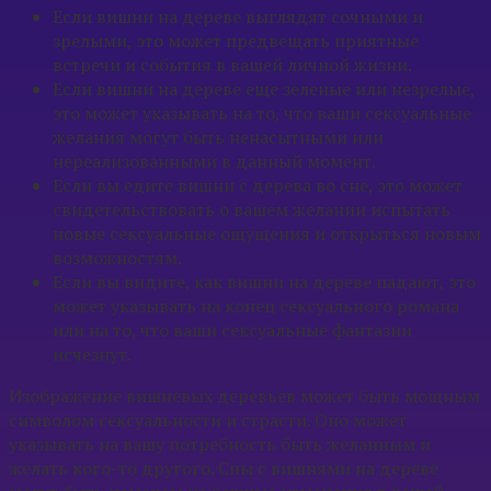
Если вишни на дереве выглядят сочными и
зрелыми, это может предвещать приятные
встречи и события в вашей личной жизни.
Если вишни на дереве еще зеленые или незрелые,
это может указывать на то, что ваши сексуальные
желания могут быть ненасытными или
нереализованными в данный момент.
Если вы едите вишни с дерева во сне, это может
свидетельствовать о вашем желании испытать
новые сексуальные ощущения и открыться новым
возможностям.
Если вы видите, как вишни на дереве падают, это
может указывать на конец сексуального романа
или на то, что ваши сексуальные фантазии
исчезнут.
Изображение вишневых деревьев может быть мощным
символом сексуальности и страсти. Оно может
указывать на вашу потребность быть желанным и
желать кого-то другого. Сны с вишнями на дереве