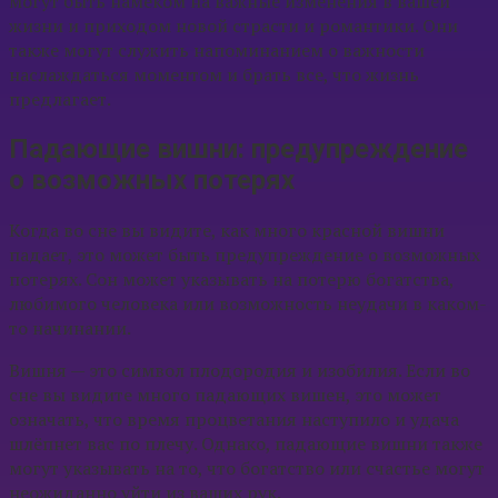
могут быть намеком на важные изменения в вашей
жизни и приходом новой страсти и романтики. Они
также могут служить напоминанием о важности
наслаждаться моментом и брать все, что жизнь
предлагает.
Падающие вишни: предупреждение
о возможных потерях
Когда во сне вы видите, как много красной вишни
падает, это может быть предупреждение о возможных
потерях. Сон может указывать на потерю богатства,
любимого человека или возможность неудачи в каком-
то начинании.
Вишня — это символ плодородия и изобилия. Если во
сне вы видите много падающих вишен, это может
означать, что время процветания наступило и удача
шлёпнет вас по плечу. Однако, падающие вишни также
могут указывать на то, что богатство или счастье могут
неожиданно уйти из ваших рук.