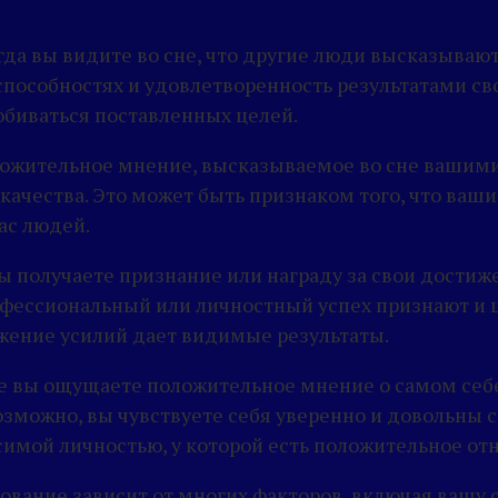
да вы видите во сне, что другие люди высказывают
 способностях и удовлетворенность результатами св
обиваться поставленных целей.
ложительное мнение, высказываемое во сне вашими
 качества. Это может быть признаком того, что ваш
ас людей.
ы получаете признание или награду за свои достиже
ессиональный или личностный успех признают и ц
ожение усилий дает видимые результаты.
сне вы ощущаете положительное мнение о самом себ
озможно, вы чувствуете себя уверенно и довольны 
исимой личностью, у которой есть положительное о
кование зависит от многих факторов, включая вашу