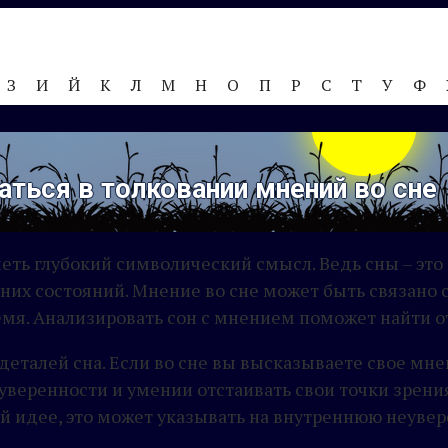
З
И
Й
К
Л
М
Н
О
П
Р
С
Т
У
Ф
аться в толковании мнений во сне
меть глубокий символический смысл. Ведь сны – это
нних состояний. Мнение во сне может быть связан
мя. Анализировать сон с мнением поможет найти от
деталей сна. Если во сне вы высказываете свое мне
уверенности и умении отстаивать свои точки зрения
 идее, это может указывать на внутреннюю неувере