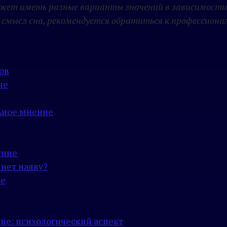
жет иметь разные варианты значений в зависимости
смысл сна, рекомендуется обратиться к профессиона
.
ов
не
льное мнение
ение
 нет наяву?
не
не: психологический аспект