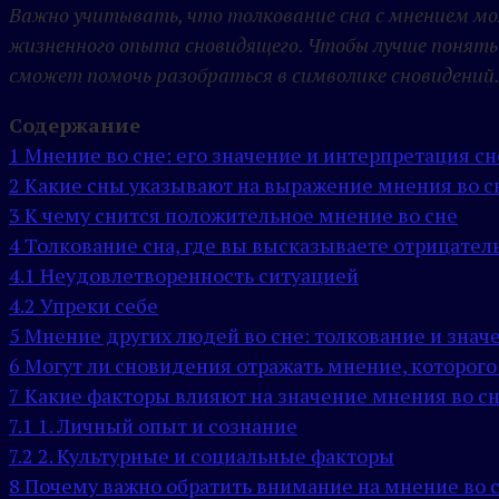
Важно учитывать, что толкование сна с мнением мо
жизненного опыта сновидящего. Чтобы лучше понять 
сможет помочь разобраться в символике сновидений
Содержание
1
Мнение во сне: его значение и интерпретация сн
2
Какие сны указывают на выражение мнения во с
3
К чему снится положительное мнение во сне
4
Толкование сна, где вы высказываете отрицате
4.1
Неудовлетворенность ситуацией
4.2
Упреки себе
5
Мнение других людей во сне: толкование и знач
6
Могут ли сновидения отражать мнение, которого
7
Какие факторы влияют на значение мнения во с
7.1
1. Личный опыт и сознание
7.2
2. Культурные и социальные факторы
8
Почему важно обратить внимание на мнение во с