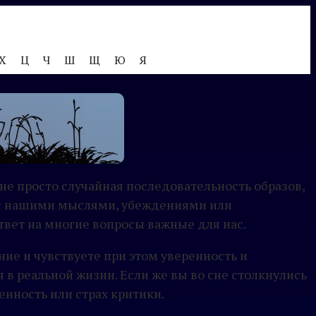
Х
Ц
Ч
Ш
Щ
Ю
Я
 не просто случайная последовательность образов,
о с нашими мыслями, убеждениями или
вет на многие вопросы важные для нас.
ние и чувствуете при этом уверенность и
 в реальной жизни. Если же вы во сне столкнулись
нность или страх критики.