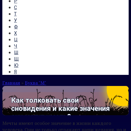
Р
С
Т
У
Ф
Х
Ц
Ч
Ш
Щ
Ю
Я
Главная
»
Буква "М"
Как толковать свои
сновидения и какие значения
они могут иметь?
Мечты имеют особое значение в жизни каждого
человека. Они не только отражают наши желания, но и