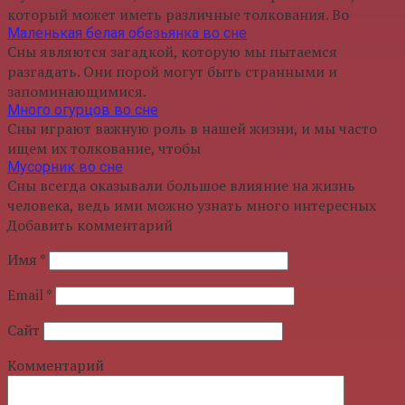
который может иметь различные толкования. Во
Маленькая белая обезьянка во сне
Сны являются загадкой, которую мы пытаемся
разгадать. Они порой могут быть странными и
запоминающимися.
Много огурцов во сне
Сны играют важную роль в нашей жизни, и мы часто
ищем их толкование, чтобы
Мусорник во сне
Сны всегда оказывали большое влияние на жизнь
человека, ведь ими можно узнать много интересных
Добавить комментарий
Имя
*
Email
*
Сайт
Комментарий