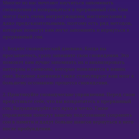
Многие из нас мечтают научиться запоминать
сновидения и возвращаться в прерванный сон. Сны
могут быть очень интригующими, мистическими и
даже предсказательными, поэтому есть ряд методов,
которые помогут вам легче запомнить и вернуться в
прерванный сон.
1. Ведите сновидческий дневник. Когда вы
просыпаетесь, сразу запишите свои сновидения. Это
поможет вам лучше запомнить их и анализировать
паттерны и символы, которые появляются в ваших
снах. Ведение дневника также стимулирует ваш мозг к
большему осознанию процесса сновидения.
2. Практикуйте сновидческие упражнения. Перед сном
представьте себе, что вы возвратитесь в прерванный
сон. Визуализируйте его ярко и четко. Такие
упражнения помогут вашему подсознанию сохранить
сон в памяти и дадут больше шансов вернуться в него
после пробуждения.