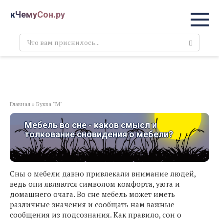
Перейти
кЧемуСон.ру
к
контенту
Поиск:
Главная
»
Буква "М"
Мебель во сне - каков смысл и
толкование сновидения о мебели?
Сны о мебели давно привлекали внимание людей,
ведь они являются символом комфорта, уюта и
домашнего очага. Во сне мебель может иметь
различные значения и сообщать нам важные
сообщения из подсознания. Как правило, сон о