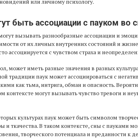
новидений или личному психологу.
ут быть ассоциации с пауком во с
могут вызывать разнообразные ассоциации и эмоци
имости от их личных внутренних состояний и жизне
асто ассоциируется с чувством страха и неопределен
вол, может иметь разные значения в разных культура
ной традиции паук может ассоциироваться с негат
кими как тьма, интрига, обман и опасность. Вероятн
ом контексте могут вызывать чувство тревоги и неу
оторых культурах паук может быть символом творче
ры и ткачества. В таком контексте, сны с пауками м
овения, творческого потенциала и преданности к де