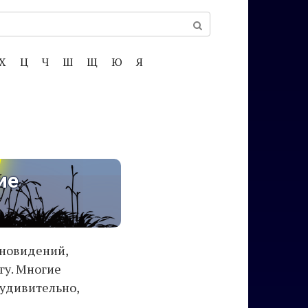
Х
Ц
Ч
Ш
Щ
Ю
Я
ие
сновидений,
гу. Многие
еудивительно,