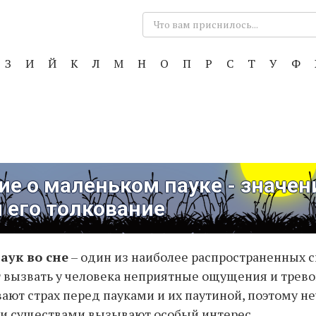
Поиск:
З
И
Й
К
Л
М
Н
О
П
Р
С
Т
У
Ф
е о маленьком пауке - значен
 его толкование
аук во сне
– один из наиболее распространенных 
 вызвать у человека неприятные ощущения и трево
ют страх перед пауками и их паутиной, поэтому н
ми существами вызывают особый интерес.