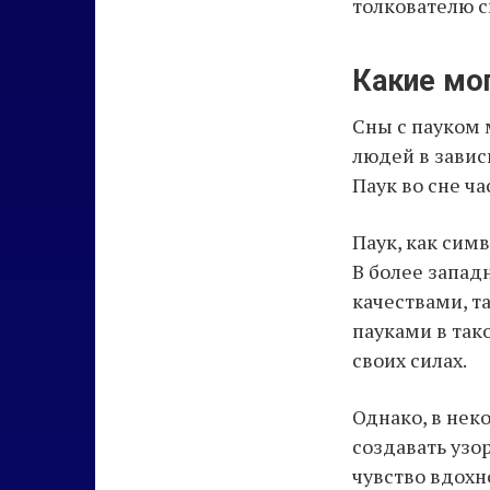
толкователю с
Какие мог
Сны с пауком 
людей в завис
Паук во сне ч
Паук, как сим
В более запад
качествами, та
пауками в так
своих силах.
Однако, в нек
создавать узо
чувство вдохн