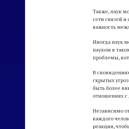
Также, паук м
сети связей и
важность меж
Иногда паук м
пауком в тако
проблемы, кот
В сновидениях
скрытых угроз
быть более вн
отношениях с
Независимо от
каждого челов
реакции, чтоб