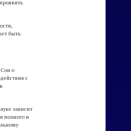
 проявить
ости,
жет быть
 Сон о
действия с
к
ауке зависит
я полного и
альному