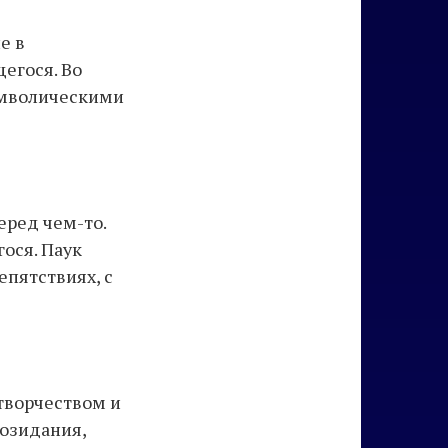
е в
егося. Во
имволическими
еред чем-то.
ося. Паук
епятствиях, с
 творчеством и
созидания,