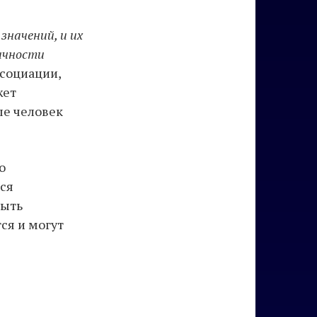
значений, и их
ичности
ссоциации,
жет
ые человек
о
ся
быть
ся и могут