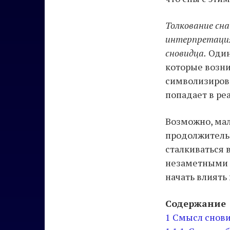
Толкование сна
интерпретация
сновидца.
Один 
которые возни
символизирова
попадает в ре
Возможно, мал
продолжитель
сталкиваться 
незаметными н
начать влиять
Содержание
1
Смысл снови