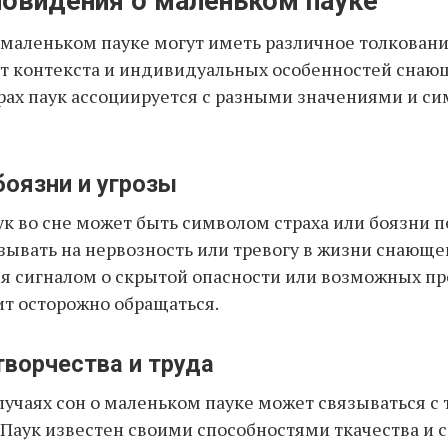
овидения о маленьком пауке
маленьком пауке могут иметь различное толковани
т контекста и индивидуальных особенностей снающ
рах паук ассоциируется с разными значениями и с
боязни и угрозы
к во сне может быть символом страха или боязни п
зывать на нервозность или тревогу в жизни снающег
я сигналом о скрытой опасности или возможных пр
т осторожно обращаться.
творчества и труда
лучаях сон о маленьком пауке может связываться с
Паук известен своими способностями ткачества и 