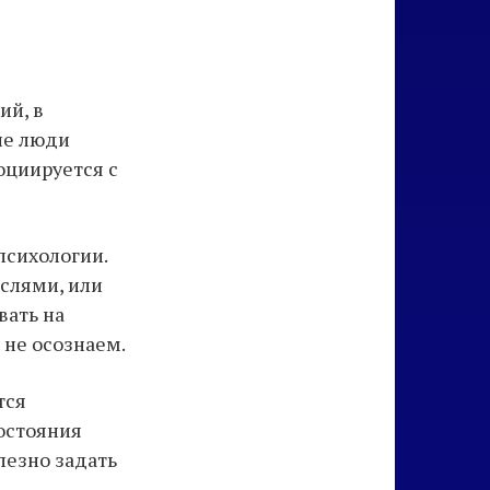
ий, в
ие люди
оциируется с
психологии.
слями, или
вать на
 не осознаем.
тся
остояния
лезно задать