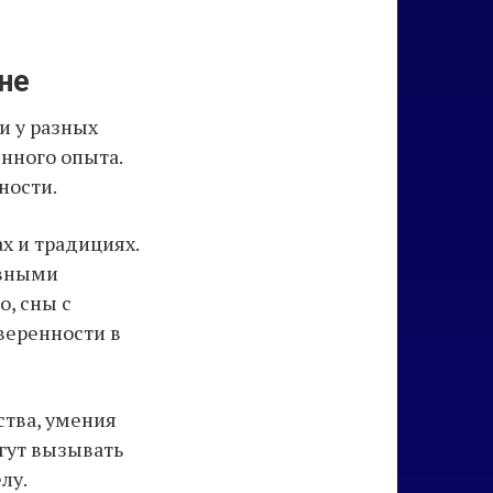
не
и у разных
нного опыта.
ности.
х и традициях.
ивными
о, сны с
веренности в
ства, умения
огут вызывать
лу.