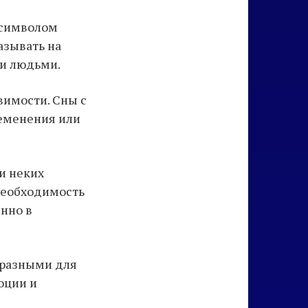
я символом
азывать на
и людьми.
вимости. Сны с
ременения или
и неких
 необходимость
нно в
ь разными для
оции и