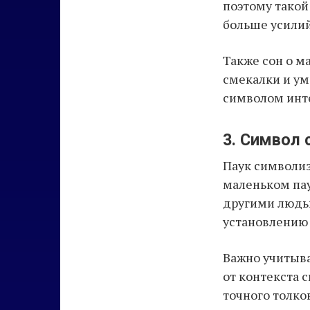
поэтому такой
больше усилий
Также сон о м
смекалки и ум
символом инт
3. Символ 
Паук символиз
маленьком пау
другими людь
установлению
Важно учитыва
от контекста 
точного толко