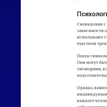
Психологи
Сновидения с 
зависимости о
испытывают ст
чувством трев
Пауки символи
Они могут быт
заговорами, к
подсознательн
Однако, важно
индивидуальны
каждого челов
себе некоторы