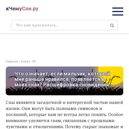
Перейти
кЧемуСон.ру
к
контенту
Поиск:
Главная
»
Буква "М"
Что означает, если мальчик, который
мне раньше нравился, появляется в
моих снах? Расшифровка сновидения
Сны являются загадочной и интересной частью нашей
жизни. Они могут быть полными символов и
посланий, которые нам не всегда легко понять. Особое
внимание уделяется снам, связанным с прошлыми
чувствами и отношениями. Почему старые знакомые и