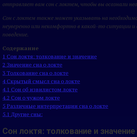
отправляет вам сон с локтем, чтобы вы осознали не
Сон с локтем также может указывать на необходимо
неуверенно или некомфортно в какой-то ситуации и 
поведение.
Содержание
1
Сон локтя: толкование и значение
2
Значение сна о локте
3
Толкование сна о локте
4
Скрытый смысл сна о локте
4.1
Сон об извилистом локте
4.2
Сон о чужом локте
5
Различные интерпретации сна о локте
5.1
Другие сны:
Сон локтя: толкование и значение