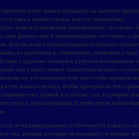
лезненном локте может указывать на наличие пробл
о сустава и принять меры для его укрепления.
глядит изможденным или болезненным, это может бы
а свое физическое и эмоциональное состояние и пр
. Локоть может символизировать близкие отноше
зывать на проблемы в отношениях, возможно, с пар
йствия с другими людьми и разрешить возникшие 
учаях сон о локте может свидетельствовать о чувст
вать на то, что сновидец чувствует себя ограниче
 и что можно сделать, чтобы преодолеть эти огран
 ассоциируется с удачей и успехом. Сон, в котором 
ли успех в делах сновидца. В этом случае важно б
ха.
мости от индивидуальных особенностей каждого сно
кст сна, эмоции, которые он вызывает, и личные ас