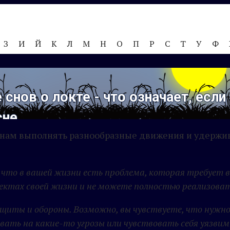
З
И
Й
К
Л
М
Н
О
П
Р
С
Т
У
Ф
 снов о локте - что означает, если
сне
ет нам выполнять разнообразные движения и удержи
 что в вашей жизни есть проблема, которая требует 
ектах своей жизни и не можете полностью реализоват
ащиты и обороны. Возможно, вы чувствуете, что нуж
ать на какие-то угрозы или чувствовать себя уязви