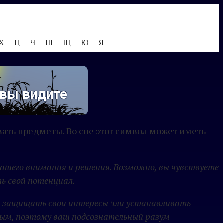
Х
Ц
Ч
Ш
Щ
Ю
Я
 вы видите
вать предметы. Во сне этот символ может иметь
вашего внимания и решения. Возможно, вы чувствуете
ь свой потенциал.
но защищать свои интересы или устанавливать
мым, поэтому ваш подсознательный разум