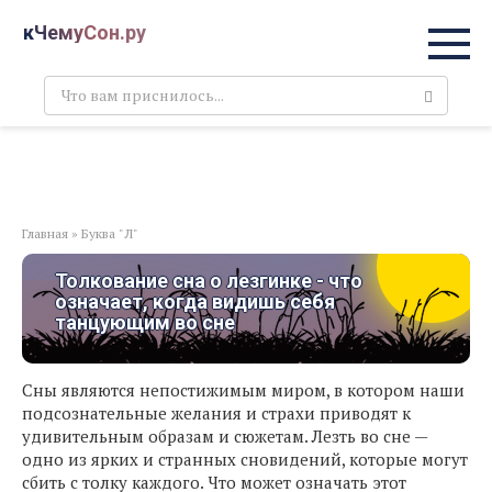
Перейти
кЧемуСон.ру
к
контенту
Поиск:
Главная
»
Буква "Л"
Толкование сна о лезгинке - что
означает, когда видишь себя
танцующим во сне
Сны являются непостижимым миром, в котором наши
подсознательные желания и страхи приводят к
удивительным образам и сюжетам. Лезть во сне —
одно из ярких и странных сновидений, которые могут
сбить с толку каждого. Что может означать этот