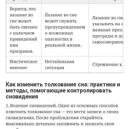
Верится, что
лазание во
Лазание во сне
Лазание во сне 
сне может
может служить
указывать на на
быть связано
предупреждением
желание преодо
с наличием
о возможных
преграды и дост
привидений
опасностях в
самосовершенств
или
реальной жизни.
призраков.
Мистическое
Нестабильная
Стремление к ус
явление
ситуация
Как изменить толкование сна: практики и
методы, помогающие контролировать
сновидения
1. Ведение сновидений. Один из основных способов
изменить толкование сна — это вести записи о своих
сновидениях. После пробуждения старайтесь
максимально детально запомнить и записать свои