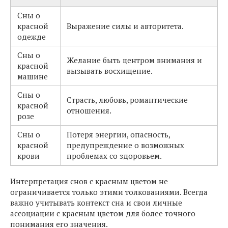
Сны о
красной
Выражение силы и авторитета.
одежде
Сны о
Желание быть центром внимания и
красной
вызывать восхищение.
машине
Сны о
Страсть, любовь, романтические
красной
отношения.
розе
Сны о
Потеря энергии, опасность,
красной
предупреждение о возможных
крови
проблемах со здоровьем.
Интерпретация снов с красным цветом не
ограничивается только этими толкованиями. Всегда
важно учитывать контекст сна и свои личные
ассоциации с красным цветом для более точного
понимания его значения.