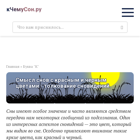
Перейти
кЧемуСон.ру
к
контенту
Поиск:
Главная
»
Буква "К"
Смысл снов с красным и черным
цветами - толкование сновидений.
Сны имеют особое значение и часто являются средством
передачи нам некоторых сообщений из подсознания. Один
из интересных аспектов сновидений — это цвет, который
мы видим во сне. Особенно привлекают внимание такие
яркие цвета, как красный и черный.