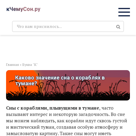
Перейти
кЧемуСон.ру
к
контенту
Поиск:
Главная
»
Буква "К"
Каково значение сна о кораблях в
тумане?
Сны с кораблями, плывущими в тумане
, часто
вызывают интерес и некоторую загадочность. Во сне
мы можем наблюдать, как корабли идут сквозь густой
и мистический туман, создавая особую атмосферу и
замысловатую картину. Такие сны могут иметь