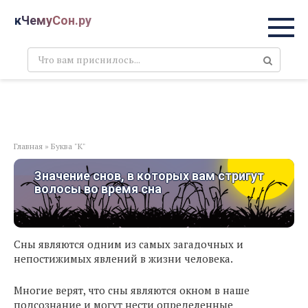
Перейти
кЧемуСон.ру
к
контенту
Поиск:
Главная
»
Буква "К"
Значение снов, в которых вам стригут
волосы во время сна
Сны являются одним из самых загадочных и
непостижимых явлений в жизни человека.
Многие верят, что сны являются окном в наше
подсознание и могут нести определенные