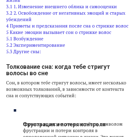
жизнь
3.1
1. Изменение внешнего облика и самооценки
3.2
2. Освобождение от негативных эмоций и старых
убеждений
4
Приметы и предсказания после сна о стрижке волос
5
Какие эмоции вызывает сон о стрижке волос
5.1
Возбуждение
5.2
Экспериментирование
5.3
Другие сны:
Толкование сна: когда тебе стригут
волосы во сне
Сон, в котором тебе стригут волосы, имеет несколько
возможных толкований, в зависимости от контекста
сна и сопутствующих событий:
Стрижка волос во сне может быть символом
Фрустрация и потеря контроля
фрустрации и потери контроля в
определенной ситуации в жизни. Это может