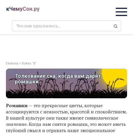
Перейти
кЧемуСон.ру
к
контенту
Поиск:
Главная
»
Буква "К"
Толкование сна, когда вам дарят
ромашки
Ромашки
— это прекрасные цветы, которые
ассоциируются с нежностью, красотой и спокойствием.
В нашей культуре они также имеют символическое
значение. Когда нам снятся ромашки, это может иметь
глубокий смысл и отражать наше эмоциональное