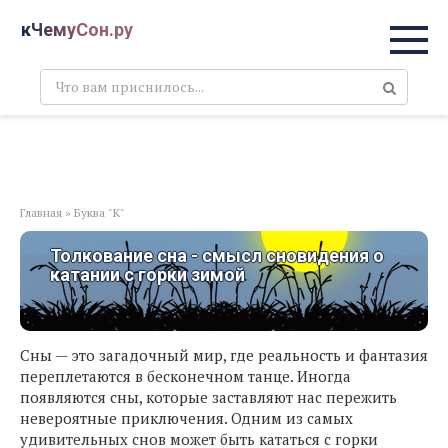
Перейти
кЧемуСон.ру
к
контенту
Поиск:
Главная
»
Буква "К"
Толкование сна - смысл сновидения о
катании с горки зимой
Сны — это загадочный мир, где реальность и фантазия
переплетаются в бесконечном танце. Иногда
появляются сны, которые заставляют нас пережить
невероятные приключения. Одним из самых
удивительных снов может быть кататься с горки