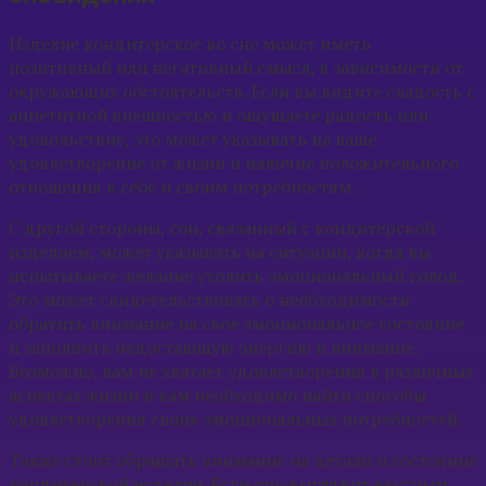
Изделие кондитерское во сне может иметь
позитивный или негативный смысл, в зависимости от
окружающих обстоятельств. Если вы видите сладость с
аппетитной внешностью и ощущаете радость или
удовольствие, это может указывать на ваше
удовлетворение от жизни и наличие положительного
отношения к себе и своим потребностям.
С другой стороны, сон, связанный с кондитерской
изделием, может указывать на ситуации, когда вы
испытываете желание утолить эмоциональный голод.
Это может свидетельствовать о необходимости
обратить внимание на свое эмоциональное состояние
и заполнить недостающую энергию и внимание.
Возможно, вам не хватает удовлетворения в различных
аспектах жизни и вам необходимо найти способы
удовлетворения своих эмоциональных потребностей.
Также стоит обращать внимание на детали и состояние
кондитерской изделия. Если оно выглядит вкусным,