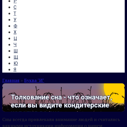
Р
С
Т
У
Ф
Х
Ц
Ч
Ш
Щ
Ю
Я
Главная
»
Буква "И"
Толкование сна - что означает,
если вы видите кондитерские
изделия во сне
Сны всегда привлекали внимание людей и считались
важными источниками информации о нашем