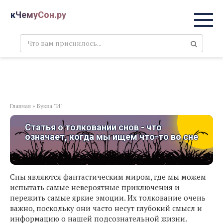
Перейти
кЧемуСон.ру
к
контенту
Поиск:
Главная
»
Буква "И"
Статья о толковании снов - что
означает, когда мы ищем что-то во сне
Сны являются фантастическим миром, где мы можем
испытать самые невероятные приключения и
пережить самые яркие эмоции. Их толкование очень
важно, поскольку они часто несут глубокий смысл и
информацию о нашей подсознательной жизни.