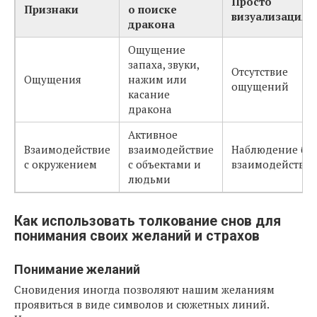
Просто
Признаки
о поиске
визуализация
дракона
Ощущение
запаха, звуки,
Отсутствие
Ощущения
нажим или
ощущений
касание
дракона
Активное
Взаимодействие
взаимодействие
Наблюдение без
с окружением
с объектами и
взаимодействия
людьми
Как использовать толкование снов для
понимания своих желаний и страхов
Понимание желаний
Сновидения иногда позволяют нашим желаниям
проявиться в виде символов и сюжетных линий.