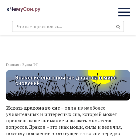
Перейти
кЧемуСон.ру
к
контенту
Поиск:
Главная
»
Буква "И"
Значение сна о поиске дракона в мире
сновений
Искать дракона во сне
– один из наиболее
удивительных и интересных сна, который может
привлечь ваше внимание и вызвать множество
вопросов. Дракон – это знак мощи, силы и величия,
поэтому появление этого существа во сне нередко