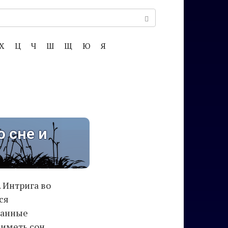
Х
Ц
Ч
Ш
Щ
Ю
Я
о сне и
 Интрига во
ся
данные
 иметь сон.