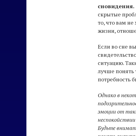
сновидения.
скрытые пробл
то, что вам н
жизни, отноше
Если во сне в
свидетельство
ситуацию. Так
лучше понять т
потребность б
Однако в некот
подозрительно
эмоции от так
неспокойствии
Будьте внимат