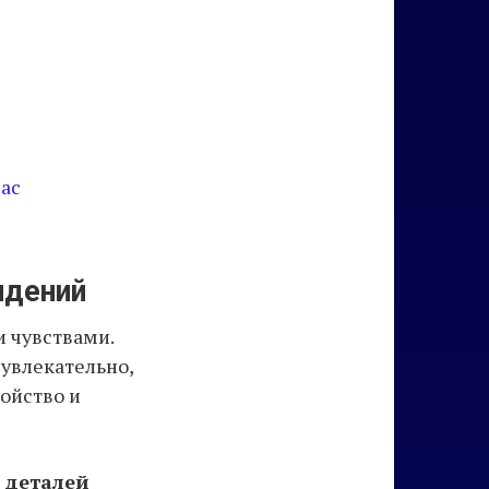
ас
идений
и чувствами.
 увлекательно,
ойство и
 деталей