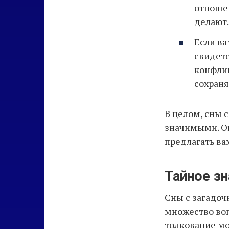
отношен
делают.
Если ва
свидете
конфлик
сохраня
В целом, сны 
значимыми. Он
предлагать ва
Тайное з
Сны с загадо
множество вопр
толкование мо