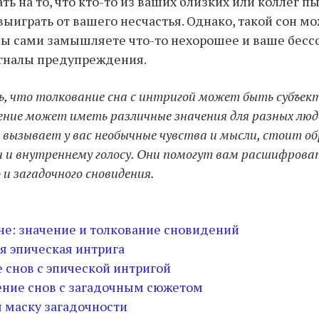
ь на то, что кто-то из ваших близких или коллег пы
выиграть от вашего несчастья. Однако, такой сон м
 вы сами замышляете что-то нехорошее и ваше бесс
игналы предупреждения.
, что толкование сна с интригой может быть субъект
ение может иметь различные значения для разных люд
он вызывает у вас необычные чувства и мысли, стоит о
и и внутреннему голосу. Они помогут вам расшифрова
 и загадочного сновидения.
не: значение и толкование сновидений
я эпическая интрига
 снов с эпической интригой
ение снов с загадочным сюжетом
 маску загадочности