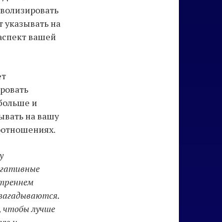
мволизировать
 указывать на
 аспект вашей
ет
ровать
 больше и
зывать на вашу
оотношениях.
у
егативные
утреннем
загадываются.
, чтобы лучше