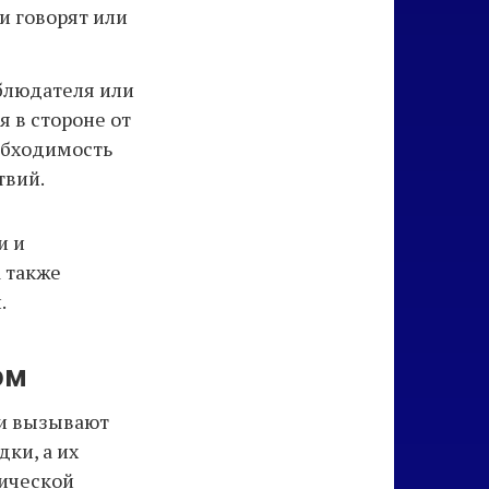
и говорят или
аблюдателя или
я в стороне от
обходимость
твий.
и и
а также
.
ом
 и вызывают
дки, а их
гической