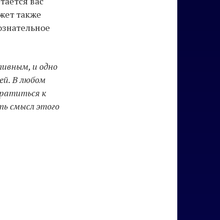
тается вас
ожет также
ознательное
ивным, и одно
ей. В любом
братиться к
ть смысл этого