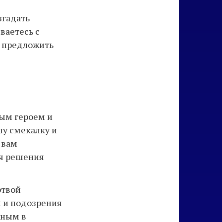
згадать
ваетесь с
я предложить
ным героем и
шу смекалку и
 вам
ля решения
ртвой
и и подозрения
жным в