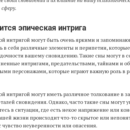
е своих сновидений и их влияние на вашу психологичес
 сферу.
ится эпическая интрига
ой интригой могут быть очень яркими и запомина
ь в себя различные элементы и перипетии, которы
адочности вашему сновидению. Такие сны могут в с
ненные интригами, предательствами, тайнами и об
ыми персонажами, которые играют важную роль в 
ой интригой могут иметь различное толкование в з
талей сновидения. Однако, часто такие сны могут у
тесь в ситуации, где есть некое напряжение или кон
ашей жизни происходит что-то скрытое или непонят
с чувство неуверенности или опасения.