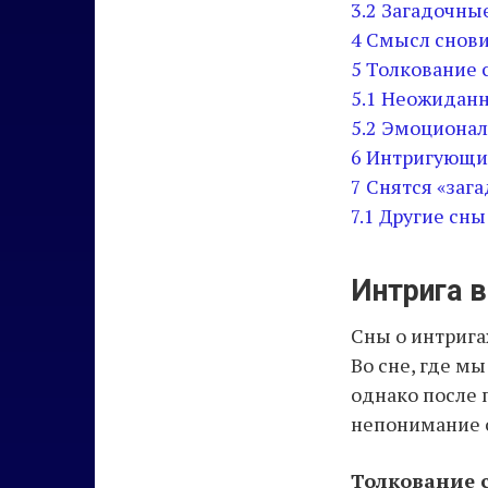
3.2
Загадочны
4
Смысл снов
5
Толкование 
5.1
Неожиданн
5.2
Эмоционал
6
Интригующие
7
Снятся «заг
7.1
Другие сны
Интрига в
Сны о интрига
Во сне, где м
однако после
непонимание о
Толкование с