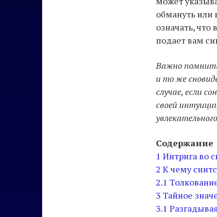
может указыват
обмануть или 
означать, что
подает вам с
Важно помнить
и то же сновид
случае, если с
своей интуици
увлекательного
Содержание
1
Интрига во с
2
К чему снитс
2.1
Толкование
3
Тайное знач
3.1
Разгадывая