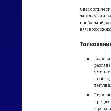
Сны с эпическ
загадку или р
проблемой, ко
вам возможны
Толкование
Если ва
разгады
умение 
необхо
текущи
Если ва
предате
в реаль