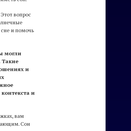
 Этот вопрос
Солнечные
 сне и помочь
ы могли
. Такие
ношениях и
ых
ажное
 контекста и
жках, вам
жающим. Сон