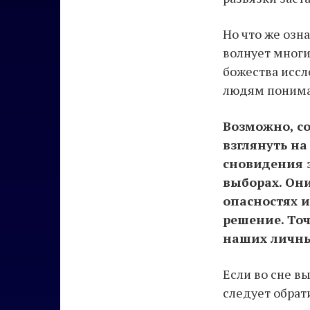
Но что же озн
волнует многи
божества иссл
людям понима
Возможно, со
взглянуть на
сновидения 
выборах. Он
опасностях 
решение. Точ
наших личны
Если во сне в
следует обрат