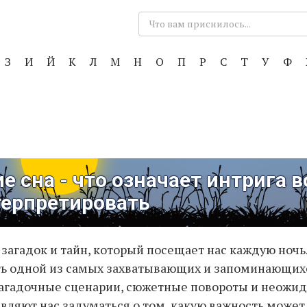
Поиск:
З
И
Й
К
Л
М
Н
О
П
Р
С
Т
У
Ф
е сна - что означает интрига в
терпретировать
 загадок и тайн, который посещает нас каждую ночь.
ть одной из самых захватывающих и запоминающих
Загадочные сценарии, сюжетные повороты и неожи
авляют нас задуматься о том, какую важность может