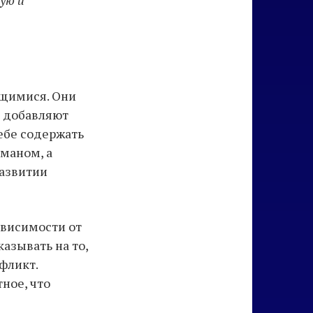
кую и
ющимися. Они
е добавляют
ебе содержать
маном, а
развитии
ависимости от
казывать на то,
фликт.
ное, что