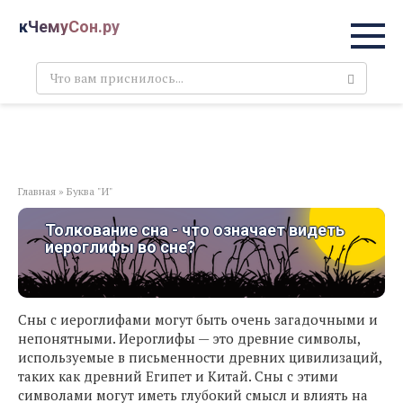
Перейти
кЧемуСон.ру
к
контенту
Поиск:
Главная
»
Буква "И"
Толкование сна - что означает видеть
иероглифы во сне?
Сны с иероглифами могут быть очень загадочными и
непонятными. Иероглифы — это древние символы,
используемые в письменности древних цивилизаций,
таких как древний Египет и Китай. Сны с этими
символами могут иметь глубокий смысл и влиять на