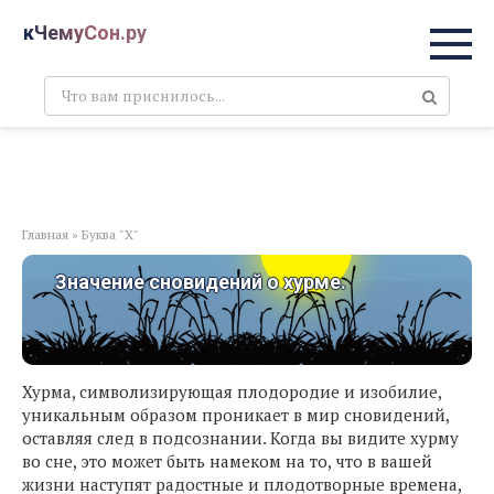
Перейти
кЧемуСон.ру
к
контенту
Поиск:
Главная
»
Буква "Х"
Значение сновидений о хурме.
Хурма, символизирующая плодородие и изобилие,
уникальным образом проникает в мир сновидений,
оставляя след в подсознании. Когда вы видите хурму
во сне, это может быть намеком на то, что в вашей
жизни наступят радостные и плодотворные времена,