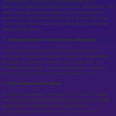
Сновидения о хоронении живой матери могут
вызывать сильные эмоции и пугающие ощущения. Они
могут быть результатом стресса, беспокойства или
необычного внештатного события в жизни человека.
Толкование такого сна может зависеть от различных
факторов, включая:
1. Эмоциональное состояние сновидца:
Сон о хоронении живой матери может отражать
глубокие эмоциональные проблемы или конфликты,
которые доставляют соннику душевную боль.
Негативные эмоции, такие как вина, страх, грусть и
депрессия, могут быть связаны с таким сном.
2. Отношения с матерью:
Качество отношений с матерью может иметь важное
значение при интерпретации сна о хоронении живой
матери. Если сновидец имеет трудные или
конфликтные отношения с матерью, сон может