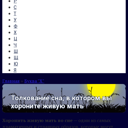
Р
С
Т
У
Ф
Х
Ц
Ч
Ш
Щ
Ю
Я
Главная
»
Буква "Х"
Толкование сна, в котором вы
хороните живую мать
Хоронить живую мать во сне
— один из самых
драматичных и страшных образов, которые могут