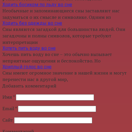
Ходить босиком по льду во сне
Необычные и запоминающиеся сны заставляют нас
задуматься о их смысле и символике. Одним из
Ходить без одежды во сне
Сны являются загадкой для большинства людей. Они
загадочны и полны символов, которые требуют
интерпретации
Хотеть пить воду во сне
Хочешь пить воду во сне – это обычно вызывает
неприятные ощущения и беспокойство. Но
Хриплый голос во сне
Сны имеют огромное значение в нашей жизни и могут
перенести нас в другой мир,
Добавить комментарий
Имя
*
Email
*
Сайт
Комментарий