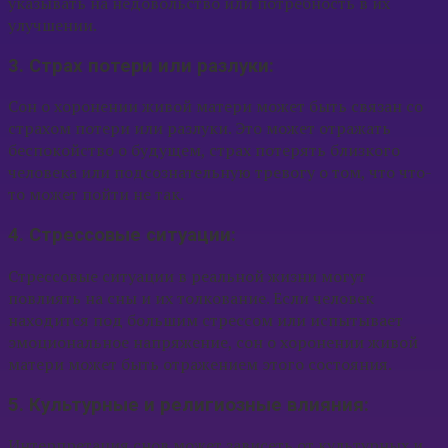
указывать на недовольство или потребность в их
улучшении.
3. Страх потери или разлуки:
Сон о хоронении живой матери может быть связан со
страхом потери или разлуки. Это может отражать
беспокойство о будущем, страх потерять близкого
человека или подсознательную тревогу о том, что что-
то может пойти не так.
4. Стрессовые ситуации:
Стрессовые ситуации в реальной жизни могут
повлиять на сны и их толкование. Если человек
находится под большим стрессом или испытывает
эмоциональное напряжение, сон о хоронении живой
матери может быть отражением этого состояния.
5. Культурные и религиозные влияния:
Интерпретация снов может зависеть от культурных и