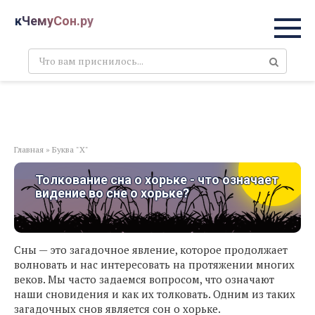
Перейти
кЧемуСон.ру
к
контенту
Поиск:
Главная
»
Буква "Х"
Толкование сна о хорьке - что означает
видение во сне о хорьке?
Сны — это загадочное явление, которое продолжает
волновать и нас интересовать на протяжении многих
веков. Мы часто задаемся вопросом, что означают
наши сновидения и как их толковать. Одним из таких
загадочных снов является сон о хорьке.