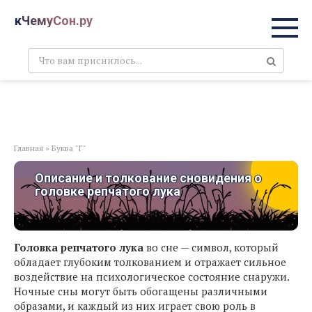
Перейти
кЧемуСон.ру
к
контенту
Поиск:
Главная
»
Буква "Г"
Описание и толкование сновидения о
головке репчатого лука
Головка репчатого лука
во сне — символ, который
обладает глубоким толкованием и отражает сильное
воздействие на психологическое состояние снаружи.
Ночные сны могут быть обогащены различными
образами, и каждый из них играет свою роль в