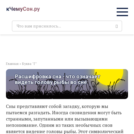
Перейти
кЧемуСон.ру
к
контенту
Поиск:
Главная
»
Буква "Г"
Расшифровка сна - что означает
видеть голову рыбы во сне
Сны представляют собой загадку, которую мы
пытаемся разгадать. Иногда сновидения могут быть
странными, запутанными или вызывающими
непонимание. Одним из таких необычных снов
является видение головы рыбы. Этот символический