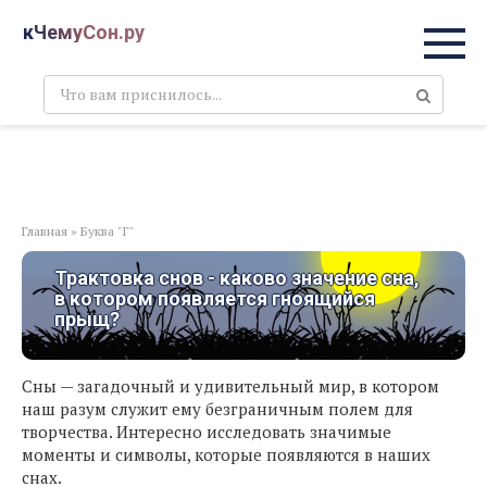
Перейти
кЧемуСон.ру
к
контенту
Поиск:
Главная
»
Буква "Г"
Трактовка снов - каково значение сна,
в котором появляется гноящийся
прыщ?
Сны — загадочный и удивительный мир, в котором
наш разум служит ему безграничным полем для
творчества. Интересно исследовать значимые
моменты и символы, которые появляются в наших
снах.