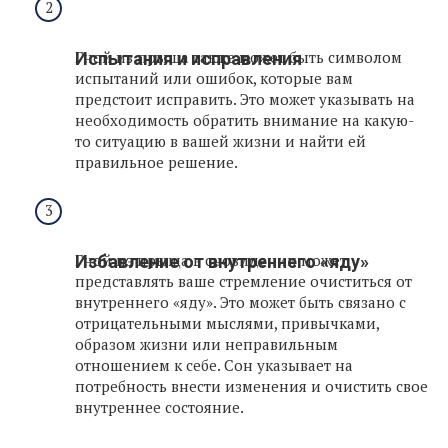
Гной из прыща также может быть символом
Испытания и исправления
испытаний или ошибок, которые вам
предстоит исправить. Это может указывать на
необходимость обратить внимание на какую-
то ситуацию в вашей жизни и найти ей
правильное решение.
Гной из прыща в сновидении может
Избавление от внутреннего «яду»
представлять ваше стремление очиститься от
внутреннего «яду». Это может быть связано с
отрицательными мыслями, привычками,
образом жизни или неправильным
отношением к себе. Сон указывает на
потребность внести изменения и очистить свое
внутреннее состояние.