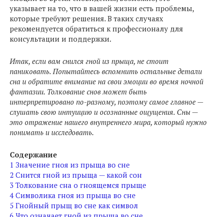
указывает на то, что в вашей жизни есть проблемы,
которые требуют решения. В таких случаях
рекомендуется обратиться к профессионалу для
консультации и поддержки.
Итак, если вам снился гной из прыща, не стоит
паниковать. Попытайтесь вспомнить остальные детали
сна и обратите внимание на свои эмоции во время ночной
фантазии. Толкование снов может быть
интерпретировано по-разному, поэтому самое главное —
слушать свою интуицию и осознанные ощущения. Сны —
это отражение нашего внутреннего мира, который нужно
понимать и исследовать.
Содержание
1
Значение гноя из прыща во сне
2
Снится гной из прыща — какой сон
3
Толкование сна о гноящемся прыще
4
Символика гноя из прыща во сне
5
Гнойный прыщ во сне как символ
6
Что означает гной из прыща во сне