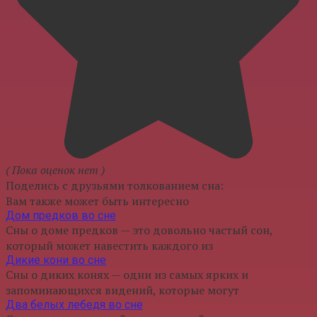
( Пока оценок нет )
Поделись с друзьями толкованием сна:
Вам также может быть интересно
Дом предков во сне
Сны о доме предков — это довольно частый сон,
который может навестить каждого из
Дикие кони во сне
Сны о диких конях — одни из самых ярких и
запоминающихся видений, которые могут
Два белых лебедя во сне