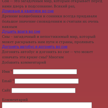
Сон — это загадочный мир, который открывает перед
нами дверь в подсознание. Всякий раз,
Домовые в квартире во сне
Древние волшебники и сонники всегда придавали
большое значение сновидениям и считали их очень
важным
Душить врага во сне
Сны – загадочный и непостижимый мир, который
может раскрывать нам пути и страны, проливать
Догонять автобус и догонять во сне
Догонять автобус и догонять во сне — что может
означать эти яркие сны? Многим
Добавить комментарий
Имя
*
Email
*
Сайт
Комментарий