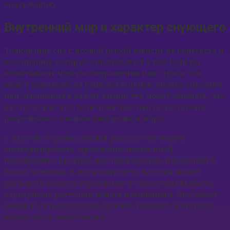
содержанию.
Внутренний мир и характер снующего
Толкование сна с дохлой рыбой зависит от контекста и
ассоциаций, которые оно вызывает у вас. Если вы
испытываете чувство отвращения или страха, это
может указывать на вашу негативную оценку ситуации
или отношения в вашей жизни. Это может означать, что
вас тревожит что-то неприятное или недостаточно
разрешенное в вашем внутреннем мире.
С другой стороны, дохлая рыба во сне может
символизировать зарождение новых идей,
преодоление преград или привнесение изменений в
жизнь человека. В этом контексте, ваш сон может
указывать на ваше стремление к самостоятельности,
карьерному росту или новым начинаниям. Это может
означать, что вы готовы бросить прошлое и открыть
новую главу своей жизни.