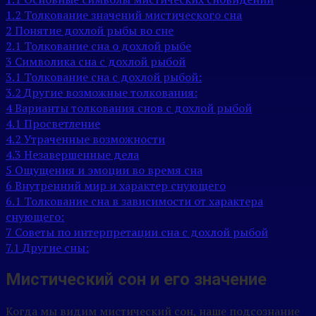
1.2
Толкование значений мистического сна
2
Понятие дохлой рыбы во сне
2.1
Толкование сна о дохлой рыбе
3
Символика сна с дохлой рыбой
3.1
Толкование сна с дохлой рыбой:
3.2
Другие возможные толкования:
4
Варианты толкования снов с дохлой рыбой
4.1
Просветление
4.2
Утраченные возможности
4.3
Незавершенные дела
5
Ощущения и эмоции во время сна
6
Внутренний мир и характер снующего
6.1
Толкование сна в зависимости от характера
снующего:
7
Советы по интерпретации сна с дохлой рыбой
7.1
Другие сны:
Мистический сон и его значение
Когда мы видим мистический сон, наше подсознание