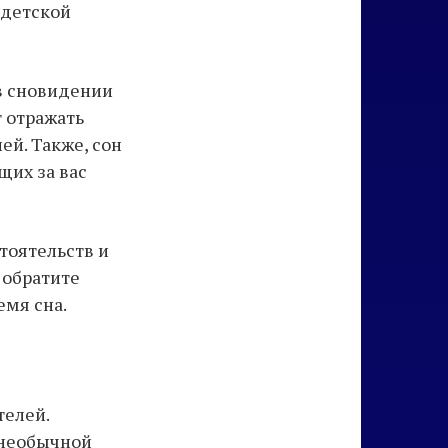
 детской
 в сновидении
 отражать
ей. Также, сон
щих за вас
тоятельств и
 обратите
емя сна.
телей.
 необычной