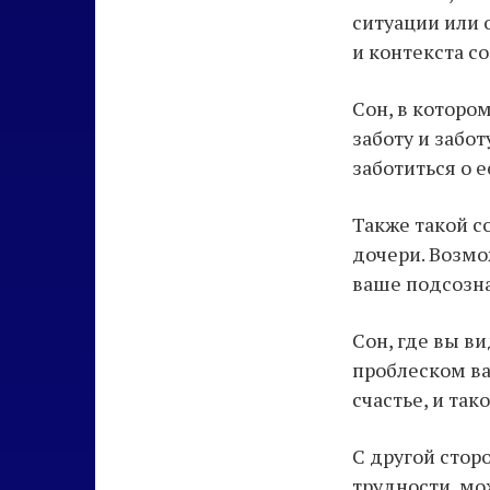
ситуации или 
и контекста с
Сон, в которо
заботу и забо
заботиться о 
Также такой с
дочери. Возмож
ваше подсозна
Сон, где вы в
проблеском ва
счастье, и та
С другой стор
трудности, мо