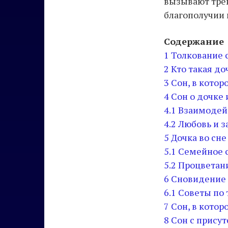
вызывают трев
благополучии 
Содержание
1
Толкование 
2
Кто такая до
3
Сон, в кото
4
Сон о дочке
4.1
Взаимодей
4.2
Любовь и з
5
Дочка во сн
5.1
Семейное с
5.2
Процветани
6
Сновидение 
6.1
Советы по 
7
Сон, в котор
8
Сон с прису