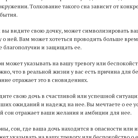
окружении. Толкование такого сна зависит от конк
обытия.
м вы видите свою дочку, может символизировать ва
ту о ней. Вам может хотеться проводить больше вре
ее благополучии и защищать ее.
он может указывать на вашу тревогу или беспокойст
но, что в реальной жизни у вас есть причина для б
ние отражает это в сновидениях.
идите свою дочь в счастливой или успешной ситуаци
ших ожиданий и надежд на нее. Вы мечтаете о ее у
кой сон отражает ваши желания и амбиции для нее.
оны, сон, где ваша дочь находится в опасности или
жет указывать на вашу тревогу или беспокойство о 