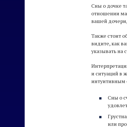
Сны о дочке т
отношении мат
вашей дочери,
Также стоит о
видите, как в
указывать на с
Интерпретация
и ситуаций в 
интуитивным 
Сны о с
удовлет
Грустна
или про