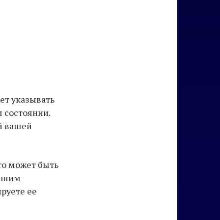
жет указывать
м состоянии.
й вашей
это может быть
вашим
ируете ее