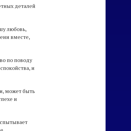
ретных деталей
шу любовь,
мени вместе,
во по поводу
еспокойства, и
и, может быть
спехе и
 испытывает
ее