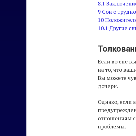
8.1
Заключени
9
Сон о трудно
10
Положитель
10.1
Другие сн
Толкован
Если во сне в
на то, что ва
Вы можете чув
дочери.
Однако, если 
предупрежден
отношениям с 
проблемы.