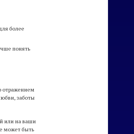
для более
учше понять
то отражением
любви, заботы
й или на ваши
не может быть