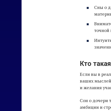
Сны о д
материн
Внимате
точной 
Интуит
значени
Кто такая
Если вы в реа
ваших мыслей 
и желания учас
Сон о дочери 
амбиции и стр