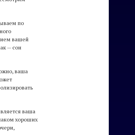
тываем по
ного
ением вашей
ак — сон
ожно, ваша
может
волизировать
является ваша
знаком хороших
очери,