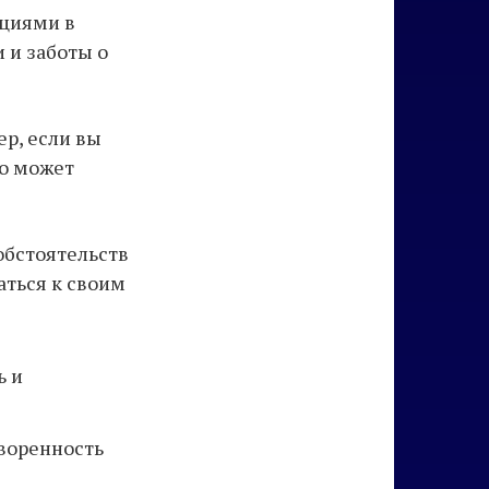
оциями в
 и заботы о
ер, если вы
то может
обстоятельств
аться к своим
ь и
творенность