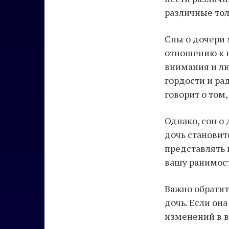
различные тол
Сны о дочери 
отношению к н
внимания и лю
гордости и ра
говорит о том,
Однако, сон о
дочь становит
представлять 
вашу ранимост
Важно обратит
дочь. Если он
изменений в в