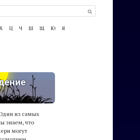
Х
Ц
Ч
Ш
Щ
Ю
Я
идение
 Один из самых
ы знаем, что
чери могут
ассмотрим