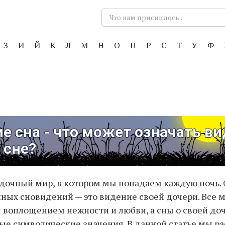
Поиск:
З
И
Й
К
Л
М
Н
О
П
Р
С
Т
У
Ф
е сна - что может означать в
 сне?
адочный мир, в котором мы попадаем каждую ночь.
ных сновидений — это видение своей дочери. Все м
 воплощением нежности и любви, а сны о своей до
ые символические значения. В данной статье мы р