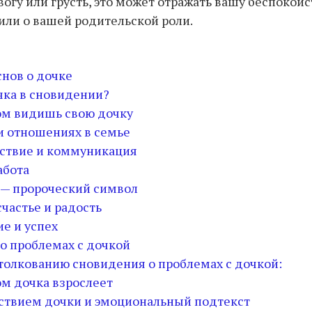
огу или грусть, это может отражать вашу беспокойс
или о вашей родительской роли.
снов о дочке
чка в сновидении?
ром видишь свою дочку
 и отношениях в семье
ствие и коммуникация
абота
е — пророческий символ
частье и радость
е и успех
о проблемах с дочкой
толкованию сновидения о проблемах с дочкой:
ом дочка взрослеет
тствием дочки и эмоциональный подтекст