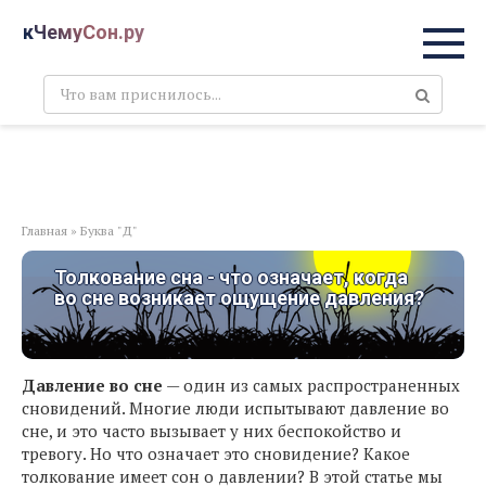
Перейти
кЧемуСон.ру
к
контенту
Поиск:
Главная
»
Буква "Д"
Толкование сна - что означает, когда
во сне возникает ощущение давления?
Давление во сне
— один из самых распространенных
сновидений. Многие люди испытывают давление во
сне, и это часто вызывает у них беспокойство и
тревогу. Но что означает это сновидение? Какое
толкование имеет сон о давлении? В этой статье мы