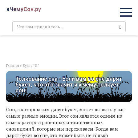
Перейти
кЧемуСон.ру
к
контенту
Поиск:
Главная
»
Буква "Д"
Толкование сна - Если вам во сне дарят
букет, что это значит и к чему толкует
сон
Сон, в котором вам дарят букет, может вызвать у вас
самые разные эмоции. Этот сон является одним из
самых распространенных и таинственных
сновидений, которые мы переживаем. Когда вам
дарят букет во сне, это может быть не только