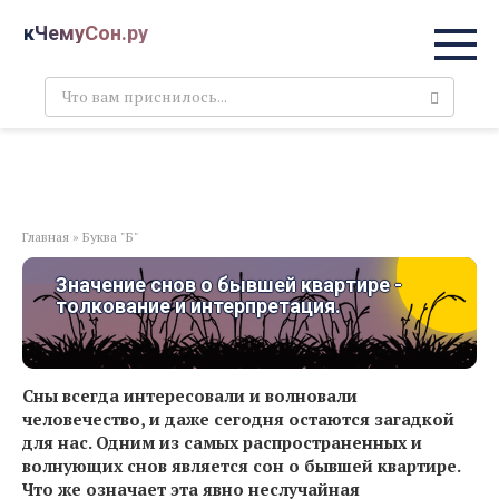
Перейти
кЧемуСон.ру
к
контенту
Поиск:
Главная
»
Буква "Б"
Значение снов о бывшей квартире -
толкование и интерпретация.
Сны всегда интересовали и волновали
человечество, и даже сегодня остаются загадкой
для нас. Одним из самых распространенных и
волнующих снов является сон о бывшей квартире.
Что же означает эта явно неслучайная