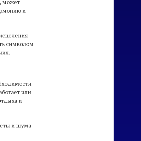
, может
армонию и
 исцеления
ыть символом
чия.
обходимости
аботает или
отдыха и
уеты и шума