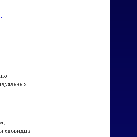
е
ано
видуальных
я,
ни сновидца