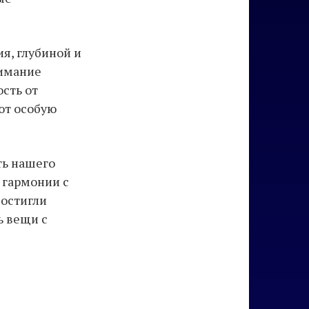
я, глубиной и
нимание
сть от
ют особую
ть нашего
 гармонии с
достигли
ь вещи с