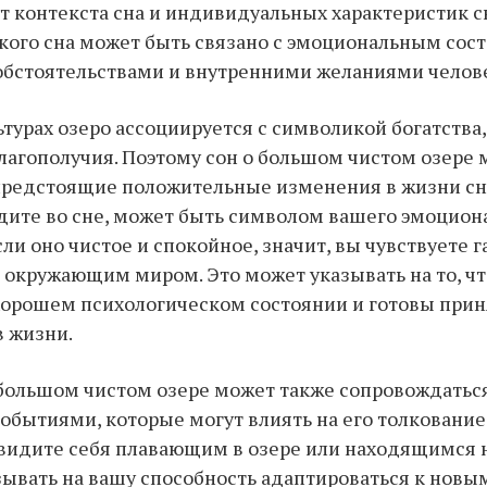
т контекста сна и индивидуальных характеристик с
кого сна может быть связано с эмоциональным сос
бстоятельствами и внутренними желаниями челове
ьтурах озеро ассоциируется с символикой богатства,
лагополучия. Поэтому сон о большом чистом озере
предстоящие положительные изменения в жизни сн
дите во сне, может быть символом вашего эмоцион
сли оно чистое и спокойное, значит, вы чувствуете 
 окружающим миром. Это может указывать на то, чт
хорошем психологическом состоянии и готовы прин
 жизни.
 большом чистом озере может также сопровождатьс
обытиями, которые могут влиять на его толкование.
видите себя плавающим в озере или находящимся на
зывать на вашу способность адаптироваться к новы