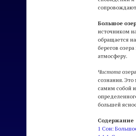
сопровождают 
Большое озе
источником на
обращается на
берегов озера
атмосферу.
Чистота
озера
сознания. Это
самим собой и
определенного
большей ясно
Содержание
1
Сон: Большо