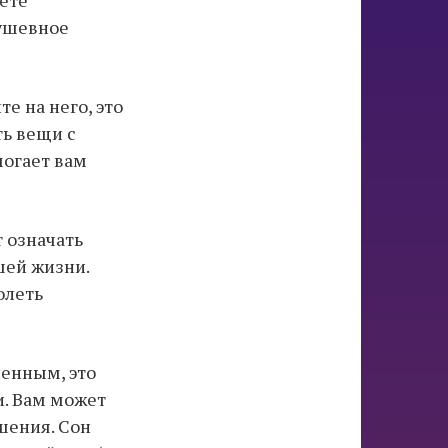
душевное
е на него, это
ть вещи с
могает вам
 означать
шей жизни.
олеть
ненным, это
и. Вам может
шения. Сон