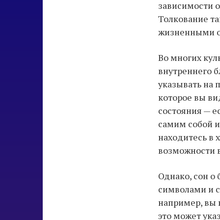
зависимости о
Толкование та
жизненными о
Во многих кул
внутреннего б
указывать на 
которое вы ви
состояния — е
самим собой и
находитесь в 
возможности в
Однако, сон о
символами и с
например, вы 
это может ука