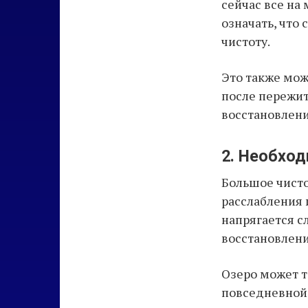
сейчас все на
означать, чт
чистоту.
Это также мож
после пережит
восстановлени
2. Необхо
Большое чисто
расслабления 
напрягается с
восстановлени
Озеро может т
повседневной 