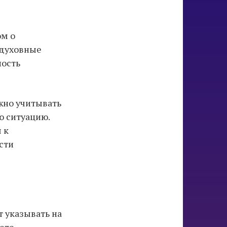
ом о
 духовные
ность
жно учитывать
ю ситуацию.
 к
сти
т указывать на
аете