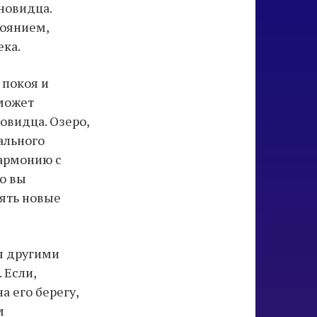
новидца.
тоянием,
ка.
 покоя и
 может
овидца. Озеро,
ального
гармонию с
о вы
ять новые
я другими
 Если,
 его берегу,
м