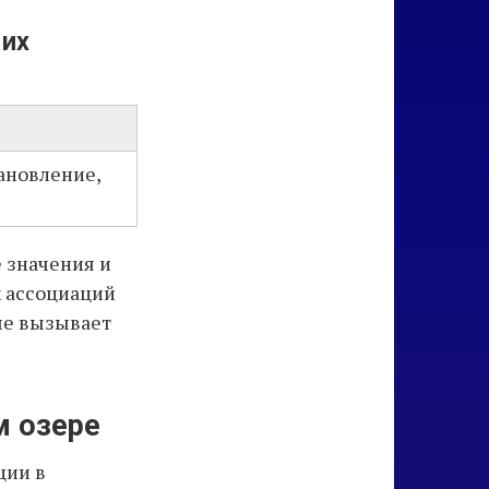
 их
ановление,
 значения и
х ассоциаций
ые вызывает
м озере
ции в