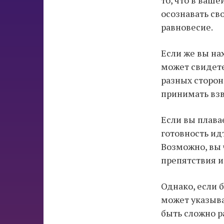
осознавать св
равновесие.
Если же вы нах
может свидете
разных сторон
принимать вз
Если вы плава
готовность ид
Возможно, вы 
препятствия и
Однако, если 
может указыва
быть сложно р