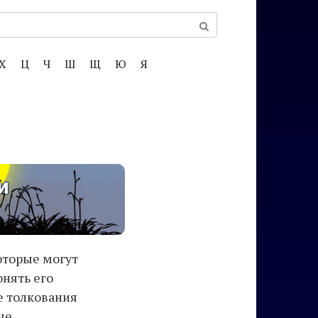
Х
Ц
Ч
Ш
Щ
Ю
Я
и
оторые могут
онять его
е толкования
ые