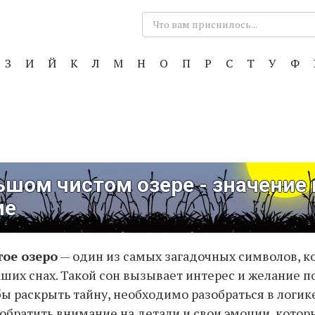
Поиск:
З
И
Й
К
Л
М
Н
О
П
Р
С
Т
У
Ф
ьшом чистом озере - значение 
ие
ое озеро
— один из самых загадочных символов, к
аших снах. Такой сон вызывает интерес и желание п
бы раскрыть тайну, необходимо разобраться в логик
обратить внимание на детали и свои эмоции, котор