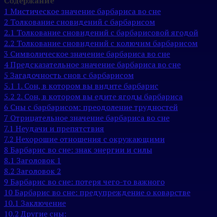
Содержание
1
Мистическое значение барбариса во сне
2
Толкование сновидений с барбарисом
2.1
Толкование сновидений с барбарисовой ягодой
2.2
Толкование сновидений с колючим барбарисом
3
Символическое значение барбариса во сне
4
Предсказательное значение барбариса во сне
5
Загадочность снов с барбарисом
5.1
1. Сон, в котором вы видите барбарис
5.2
2. Сон, в котором вы едите ягоды барбариса
6
Сны с барбарисом: преодоление трудностей
7
Отрицательное значение барбариса во сне
7.1
Неудачи и препятствия
7.2
Нехорошие отношения с окружающими
8
Барбарис во сне: знак энергии и силы
8.1
Заголовок 1
8.2
Заголовок 2
9
Барбарис во сне: потеря чего-то важного
10
Барбарис во сне: предупреждение о коварстве
10.1
Заключение
10.2
Другие сны: