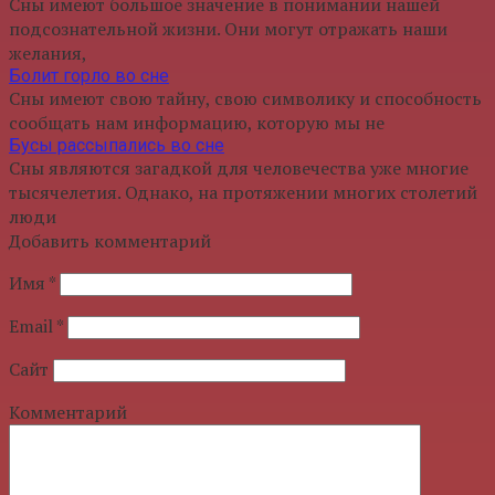
Сны имеют большое значение в понимании нашей
подсознательной жизни. Они могут отражать наши
желания,
Болит горло во сне
Сны имеют свою тайну, свою символику и способность
сообщать нам информацию, которую мы не
Бусы рассыпались во сне
Сны являются загадкой для человечества уже многие
тысячелетия. Однако, на протяжении многих столетий
люди
Добавить комментарий
Имя
*
Email
*
Сайт
Комментарий