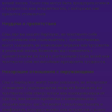
вашей жизни. Такие сны могут быть предупреждением
о трудностях или неприятностях, с которыми вам
придется столкнуться.
Неудачи и препятствия
Сны, где вы видите барбарис, но чувствуете себя
неудачником или сталкиваетесь с препятствиями,
могут указывать на возможные неудачи или трудности
в реальной жизни. Возможно, вы столкнетесь с
препятствиями на пути к достижению своих целей или
чувствуете себя неспособным преодолеть трудности.
Нехорошие отношения с окружающими
Сны о барбарисе могут также указывать на нехорошие
отношения с окружающими людьми. Возможно, вы
чувствуете себя отвергнутым или изолированным от
других, или имеете проблемы в коммуникации с
людьми вокруг вас. Это может свидетельствовать о
конфликтах, недоразумениях или неприязни в ваших