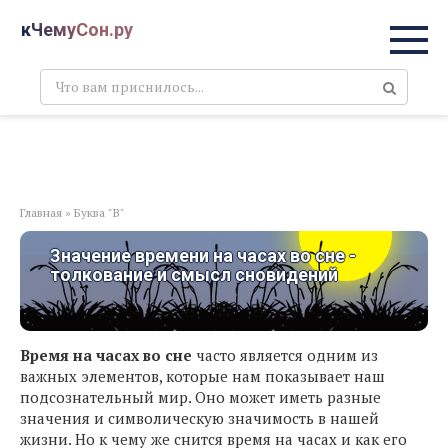
Перейти
кЧемуСон.ру
к
контенту
Поиск:
Главная
»
Буква "В"
Значение времени на часах во сне -
толкование и смысл сновидений
Время на часах во сне
часто является одним из
важных элементов, которые нам показывает наш
подсознательный мир. Оно может иметь разные
значения и символическую значимость в нашей
жизни. Но к чему же снится время на часах и как его