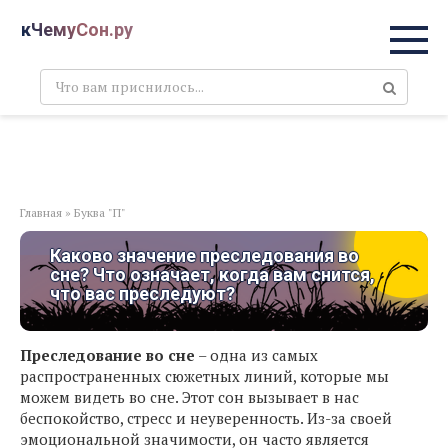
Перейти
кЧемуСон.ру
к
контенту
Поиск:
Главная
»
Буква "П"
Каково значение преследования во
сне? Что означает, когда вам снится,
что вас преследуют?
Преследование во сне
– одна из самых
распространенных сюжетных линий, которые мы
можем видеть во сне. Этот сон вызывает в нас
беспокойство, стресс и неуверенность. Из-за своей
эмоциональной значимости, он часто является