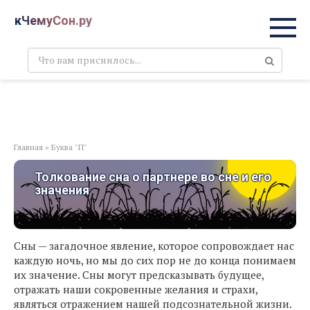
Перейти
кЧемуСон.ру
к
контенту
Поиск:
Главная
»
Буква "П"
Толкование сна о партнере во сне и его
значения
Сны — загадочное явление, которое сопровождает нас
каждую ночь, но мы до сих пор не до конца понимаем
их значение. Сны могут предсказывать будущее,
отражать наши сокровенные желания и страхи,
являться отражением нашей подсознательной жизни.