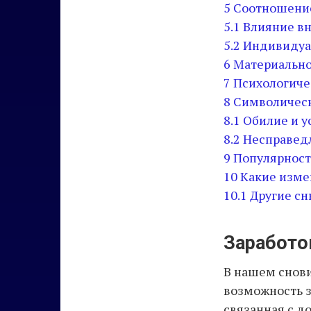
5
Соотношение
5.1
Влияние в
5.2
Индивидуа
6
Материально
7
Психологиче
8
Символическ
8.1
Обилие и у
8.2
Несправед
9
Популярность
10
Какие изме
10.1
Другие сн
Заработо
В нашем снови
возможность з
связанная с д