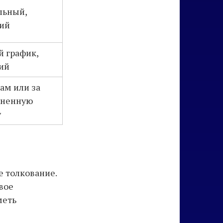
льный,
ий
й график,
ий
ам или за
ненную
у
е толкование.
вое
меть