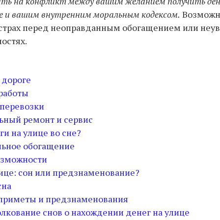
ть на конфликт между вашим желанием получить де
е и вашим внутренним моральным кодексом.
Возможно
страх перед неоправданным обогащением или неув
остях.
 дороге
работы
 перевозки
ьный ремонт и сервис
и на улице во сне?
льное обогащение
озможности
лице: сон или предзнаменование?
сна
приметы и предзнаменования
олкование снов о нахождении денег на улице