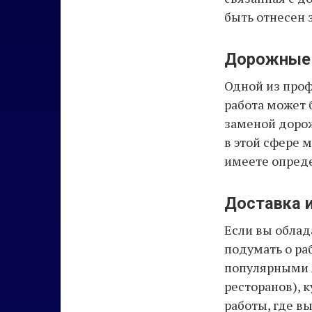
быть отнесен 
Дорожные
Одной из проф
работа может 
заменой дорож
в этой сфере 
имеете опреде
Доставка и
Если вы облад
подумать о ра
популярными я
ресторанов), 
работы, где в