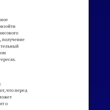
ьное
оизойти
ансового
, получение
ительный
ром
ересах.
х
т, что перед
 может
ит о