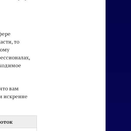
фере
асти, то
ному
ессионалах,
бходимое
что вам
 и искренне
оток