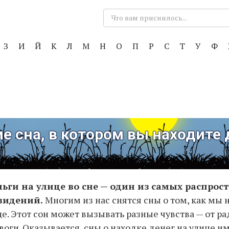
Поиск:
З
И
Й
К
Л
М
Н
О
П
Р
С
Т
У
Ф
е сна, в котором вы находите 
ьги на улице во сне — один из самых распро
видений.
Многим из нас снятся сны о том, как мы
це. Этот сон может вызывать разные чувства — от ра
воги. Оказывается, сны о находке денег на улице и