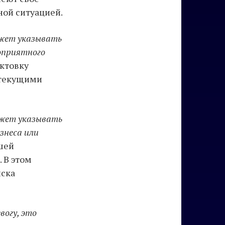
ной ситуацией.
ожет указывать
оприятного
актовку
с текущими
может указывать
знеса или
ашей
 В этом
иска
вогу, это