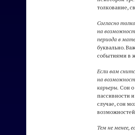
толкование, с
Согласно толко
на возможност
периода в мат
буквально. Ва
событиями в 
Если вам снитс
на возможность
карьеры.
Сон о
пассивности и
случае, сон м
возможностей
Тем не менее, е