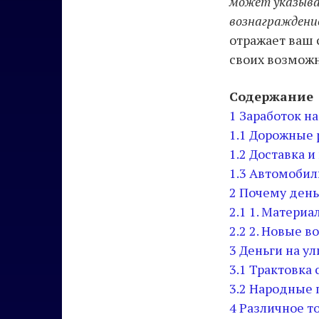
может указыва
вознаграждени
отражает ваш 
своих возможн
Содержание
1
Заработок на
1.1
Дорожные 
1.2
Доставка и
1.3
Автомобил
2
Почему деньг
2.1
1. Материа
2.2
2. Новые в
3
Деньги на у
3.1
Трактовка 
3.2
Народные 
4
Различное т