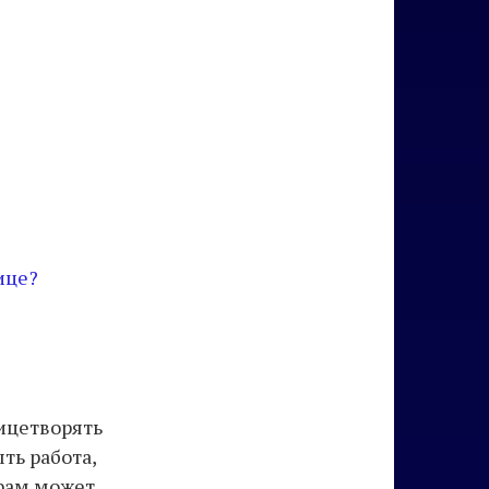
ице?
ицетворять
ть работа,
ерам может