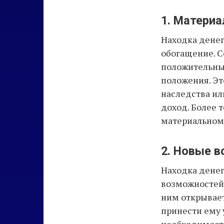
1. Матери
Находка денег
обогащение. С
положительные
положения. Эт
наследства ил
доход. Более 
материальном 
2. Новые 
Находка денег
возможностей 
ним открывает
принести ему 
необходимост