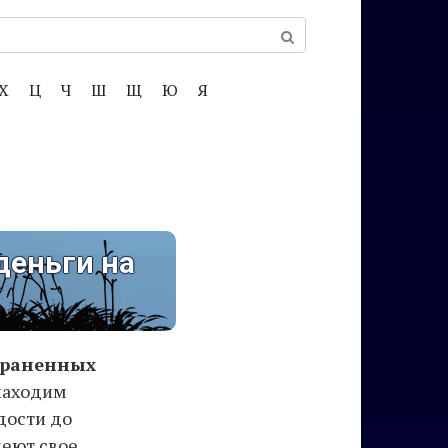
Х
Ц
Ч
Ш
Щ
Ю
Я
деньги на
страненных
 находим
дости до
меют свое