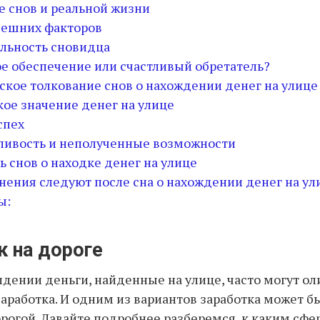
 снов и реальной жизни
нешних факторов
льность сновидца
е обеспечение или счастливый обретатель?
ское толкование снов о нахождении денег на улице
ое значение денег на улице
спех
ливость и неполученные возможности
 снов о находке денег на улице
нения следуют после сна о нахождении денег на ул
ы:
к на дороге
дении деньги, найденные на улице, часто могут ол
аработка. И одним из вариантов заработка может бы
орогой. Давайте подробнее разберемся, к каким сф