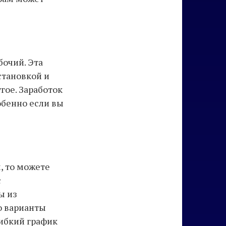
бочий. Эта
становкой и
гое. Заработок
обенно если вы
, то можете
с
ы из
о варианты
гибкий график