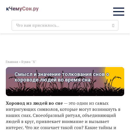
Перейти
кЧемуСон.ру
к
контенту
Поиск:
Главная
»
Буква "Х"
Смысл и значение толкования снов о
хороводе людей во время сна
Хоровод из людей во сне
— это один из самых
интригующих символов, которые могут возникнуть в
наших снах. Своеобразный ритуал, объединяющий
людей в круг, привлекает внимание и вызывает
интерес. Что же означает такой сон? Какие тайны и